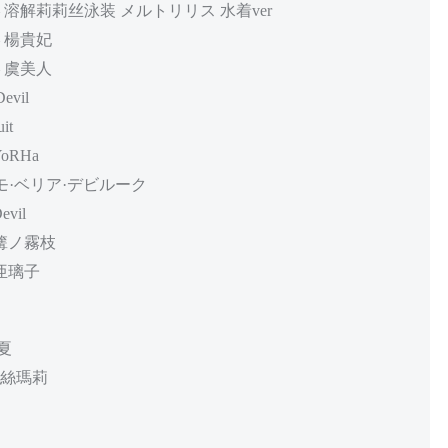
Order – 溶解莉莉丝泳装 メルトリリス 水着ver
 – 楊貴妃
 – 虞美人
evil
it
YoRHa
– モモ·ベリア·デビルーク
vil
 篝ノ霧枝
 亜璃子
小夏
 蘿絲瑪莉