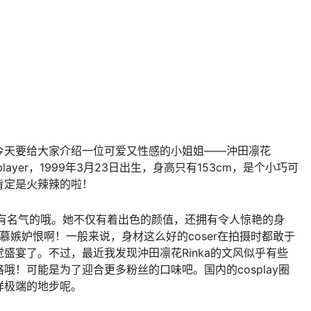
今天要给大家介绍一位可爱又性感的小姐姐——沖田凛花
layer，1999年3月23日出生，身高只有153cm，是个小巧可
肯定是火辣辣的啦！
是相当有名气的哦。她不仅有着出色的颜值，还拥有令人惊艳的身
羡慕嫉妒恨啊！一般来说，身材这么好的coser在拍摄时都敢于
盛宴了。不过，最近我发现沖田凛花Rinka的文风似乎有些
！可能是为了迎合更多粉丝的口味吧。国内的cosplay圈
样极端的地步呢。