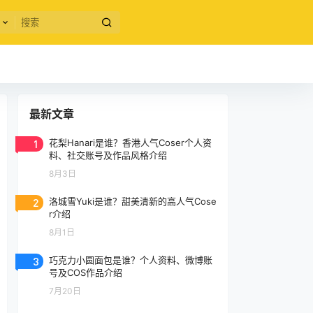
最新文章
1
花梨Hanari是谁？香港人气Coser个人资
料、社交账号及作品风格介绍
8月3日
2
洛城雪Yuki是谁？甜美清新的高人气Cose
r介绍
8月1日
3
巧克力小圆面包是谁？个人资料、微博账
号及COS作品介绍
7月20日