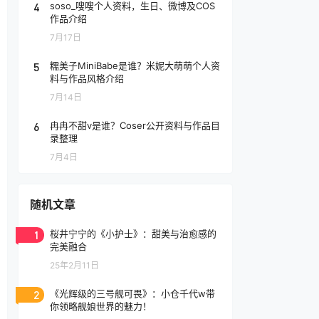
4
soso_嗖嗖个人资料，生日、微博及COS
作品介绍
7月17日
5
糯美子MiniBabe是谁？米妮大萌萌个人资
料与作品风格介绍
7月14日
6
冉冉不甜v是谁？Coser公开资料与作品目
录整理
7月4日
随机文章
1
桜井宁宁的《小护士》：甜美与治愈感的
完美融合
25年2月11日
2
《光辉级的三号舰可畏》：小仓千代w带
你领略舰娘世界的魅力！