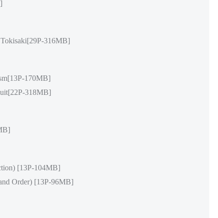
]
kisaki[29P-316MB]
sm[13P-170MB]
it[22P-318MB]
MB]
on) [13P-104MB]
 Order) [13P-96MB]