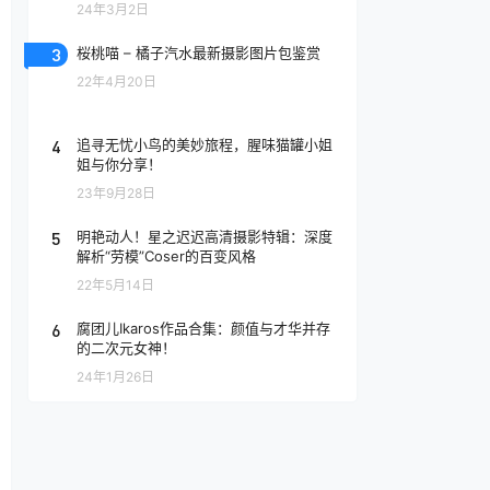
24年3月2日
3
桜桃喵 – 橘子汽水最新摄影图片包鉴赏
22年4月20日
4
追寻无忧小鸟的美妙旅程，腥味猫罐小姐
姐与你分享！
23年9月28日
5
明艳动人！星之迟迟高清摄影特辑：深度
解析“劳模”Coser的百变风格
22年5月14日
6
腐团儿Ikaros作品合集：颜值与才华并存
的二次元女神！
24年1月26日