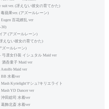
y suit ver. (冴えない彼女の育てかた)
 大鳳 毒蘋果ver. (アズールレーン)
z Eugen 百花繚乱 ver
-30)
ンパイア (アズールレーン)
r. (冴えない彼女の育てかた)
宕 (アズールレーン)
er – 弓凛女仆装 イシュタル Maid ver
 – 酒呑童子 Maid ver
stolfo Maid ver
– BB 水着ver
r – Mash Kyrielightマシュ?キリエライト
Mash YD Dancer ver
r – 沖田総司 水着ver
r – 葛飾北斎 水着ver