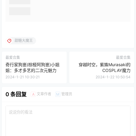
甜糖大魔王
最爱合集
最爱合集
奇行家狗崽(棕桠阿狗崽)小姐
穿越时空，紫姝Murasaki的
姐：多才多艺的二次元魅力
COSPLAY魔力
2024-1-21 10:30:21
2024-1-22 10:50:54
0 条回复
文章作者
管理员
A
M