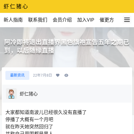
虾仁猪心
新人指南
联系我们
会员介绍
加入VIP
催更方式
阿冷即将退出直播界黑色旗袍宣告五年之期已
到，以后随缘直播
最新资讯
22年7月8日
虾仁猪心
大家都知道南波儿已经很久没有直播了
停播了大概有一个月吧
就在昨天她突然回归了
并称自己周围都是男人