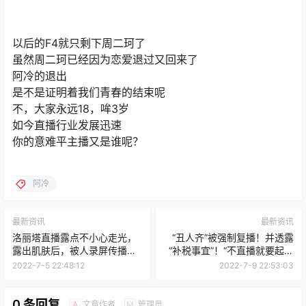
以后的F4就只剩下周二珂了
虽然周二珂已经因为恋爱退过又回来了
阿冷的退出
是不是证明着我们青春的结束呢
不，大家永远18，哞3岁
如今直播行业发展迅速
你的意难平主播又是谁呢？
阿冷
最新资讯
最新资讯
洛丽塔直播露点不小心走光，
“丑人齐”被强制复播！并透露
露出肌肤后，被人录屏传播，
“补税事宜”！“不直播就要起诉
洛丽塔：再传播就起诉你！
我”！
2022-7-5 22:48:12
2022-7-9 22:53:03
0 条回复
文章作者
管理员
A
M