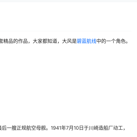
套精品的作品，大家都知道，大风是
碧蓝航线
中的一个角色。
后一艘正规航空母舰。1941年7月10日于川崎造船厂动工，
。