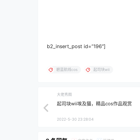
b2_insert_post id=”196″]
碧蓝航线cos
起司块wii
大佬秀图
起司块wii埃及猫，精品cos作品观赏
2022-5-30 23:28:04