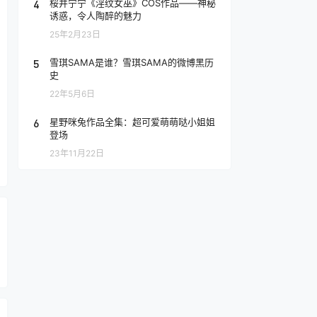
4
桜井宁宁《淫纹女巫》COS作品——神秘
诱惑，令人陶醉的魅力
25年2月23日
5
雪琪SAMA是谁？雪琪SAMA的微博黑历
史
22年5月6日
6
星野咪兔作品全集：超可爱萌萌哒小姐姐
登场
23年11月22日