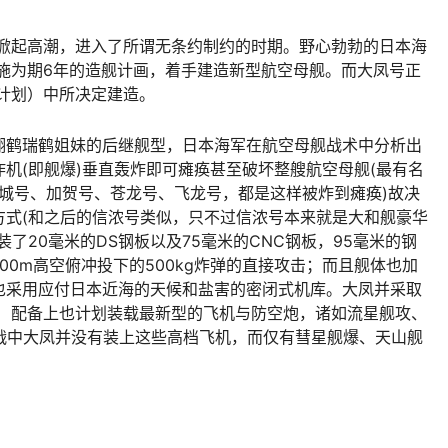
赛掀起高潮，进入了所谓无条约制约的时期。野心勃勃的日本海
实施为期6年的造舰计画，着手建造新型航空母舰。而大凤号正
四计划）中所决定建造。
翔鹤瑞鹤姐妹的后继舰型，日本海军在航空母舰战术中分析出
机(即舰爆)垂直轰炸即可瘫痪甚至破坏整艘航空母舰(最有名
城号、加贺号、苍龙号、飞龙号，都是这样被炸到瘫痪)故决
方式(和之后的信浓号类似，只不过信浓号本来就是大和舰豪华
了20毫米的DS钢板以及75毫米的CNC钢板，95毫米的钢
00m高空俯冲投下的500kg炸弹的直接攻击；而且舰体也加
也采用应付日本近海的天候和盐害的密闭式机库。大凤并采取
。 配备上也计划装载最新型的飞机与防空炮，诸如流星舰攻、
战中大凤并没有装上这些高档飞机，而仅有彗星舰爆、天山舰