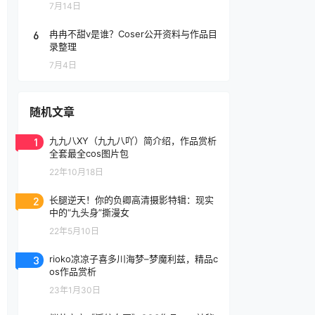
7月14日
6
冉冉不甜v是谁？Coser公开资料与作品目
录整理
7月4日
随机文章
1
九九八XY（九九八吖）简介绍，作品赏析
全套最全cos图片包
22年10月18日
2
长腿逆天！你的负卿高清摄影特辑：现实
中的“九头身”撕漫女
22年5月10日
3
rioko凉凉子喜多川海梦–梦魔利兹，精品c
os作品赏析
23年1月30日