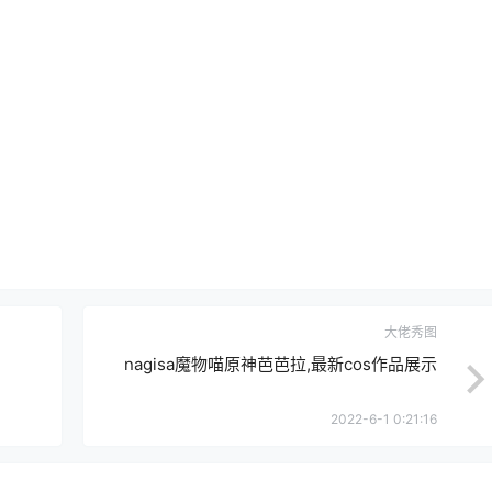
大佬秀图
nagisa魔物喵原神芭芭拉,最新cos作品展示
2022-6-1 0:21:16