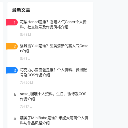
最新文章
1
花梨Hanari是谁？香港人气Coser个人资
料、社交账号及作品风格介绍
8月3日
2
洛城雪Yuki是谁？甜美清新的高人气Cose
r介绍
8月1日
3
巧克力小圆面包是谁？个人资料、微博账
号及COS作品介绍
7月20日
4
soso_嗖嗖个人资料，生日、微博及COS
作品介绍
7月17日
5
糯美子MiniBabe是谁？米妮大萌萌个人资
料与作品风格介绍