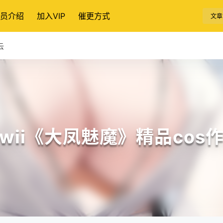
员介绍
加入VIP
催更方式
文章
云
wii《大凤魅魔》精品cos