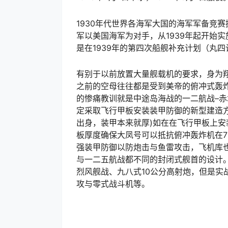
1930年代世界各海军大国的海军军备竞
军以美国海军为对手，从1939年起开始
是在1939年的第四次船舰补充计划（丸
有别于以前放置大量舰载机的要求，身为
之前的空母往往都是受到美帝的俯冲式轰炸
的惨痛教训就是中途岛海战的一二航战–赤
定采取飞行甲板安装装甲防御的新型建造
出身，装甲本来就厚)如在在飞行甲板上安装
板厚度确保大凤号可以抵抗俯冲轰炸机在7
强装甲防御以防炮击与鱼雷攻击，飞机库
与一二五航战都不同的封闭式舰首的设计
烈风舰战、九八式10公分高射炮，但是实
攻与零式战斗机等。