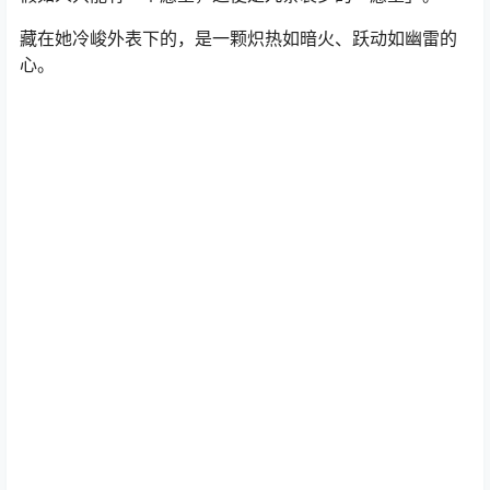
藏在她冷峻外表下的，是一颗炽热如暗火、跃动如幽雷的
心。