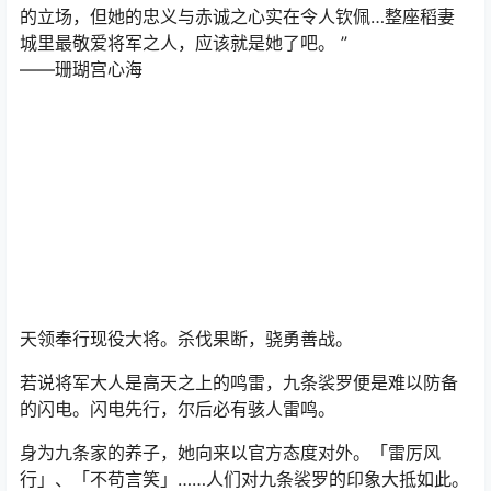
的立场，但她的忠义与赤诚之心实在令人钦佩…整座稻妻
城里最敬爱将军之人，应该就是她了吧。 ”
——珊瑚宫心海
天领奉行现役大将。杀伐果断，骁勇善战。
若说将军大人是高天之上的鸣雷，九条裟罗便是难以防备
的闪电。闪电先行，尔后必有骇人雷鸣。
身为九条家的养子，她向来以官方态度对外。「雷厉风
行」、「不苟言笑」……人们对九条裟罗的印象大抵如此。