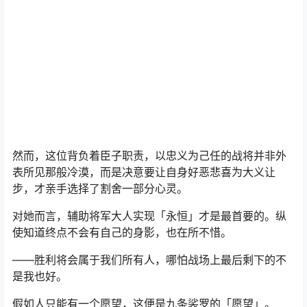
然而，这位背负着臣子职责，以忠义为己任的战将并非外
表所见那般冷漠，而是决意要让自身好恶悲喜为大义让
步，才亲手选择了割舍一部分心灵。
对她而言，辅助将军大人实现「永恒」才是最首要的。纵
使知道终点不会有自己的身影，也在所不惜。
——胜利将会属于我们所有人，哪怕战场上最后剩下的不
是我也好。
假如人只能有一个愿望，这便是九条裟罗的「愿望」。