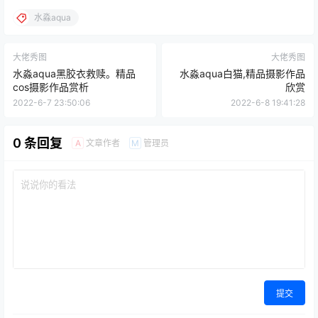
水淼aqua
大佬秀图
大佬秀图
水淼aqua黑胶衣救赎。精品
水淼aqua白猫,精品摄影作品
cos摄影作品赏析
欣赏
2022-6-7 23:50:06
2022-6-8 19:41:28
0 条回复
文章作者
管理员
A
M
提交