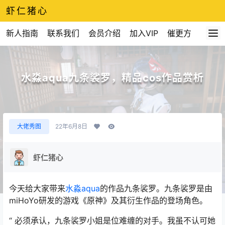
虾仁猪心
新人指南
联系我们
会员介绍
加入VIP
催更方式
水淼aqua九条裟罗，精品cos作品赏析
大佬秀图
22年6月8日
虾仁猪心
今天给大家带来
水淼aqua
的作品九条裟罗。九条裟罗是由
miHoYo研发的游戏《原神》及其衍生作品的登场角色。
“ 必须承认，九条裟罗小姐是位难缠的对手。我虽不认可她