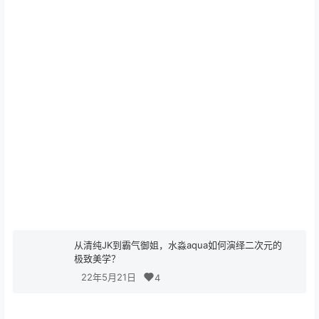
从清纯JK到霸气御姐，水淼aqua如何演绎二次元的
极致美学？
22年5月21日
4