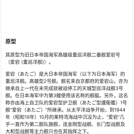
原型
其原型为旧日本帝国海军高雄级重巡洋舰二番舰爱宕号
（爱宕 (重巡洋舰)）。
爱宕（あたご）是大日本帝国海军（以下为日本海军）的
重巡洋舰。高雄型2号舰。舰名来自京都府的爱宕山，亦为
继承自上一代在未完成就被迫停工的天城型巡洋战舰3号
舰。在日本海军中为第3艘使用该名称的舰艇。另外，这名
称亦由海上自卫队的爱宕型护卫舰（あたご型護衛艦）1号
舰“爱宕（あたご）”所继承。从太平洋战争开始，到1944
年（昭和19年）10月的莱特湾海战中沉没为止，“爱宕”几
乎一直作为第二舰队旗舰，连金刚型战舰、长门型战舰及
大和型战舰等主力舰只也在其指挥之下。