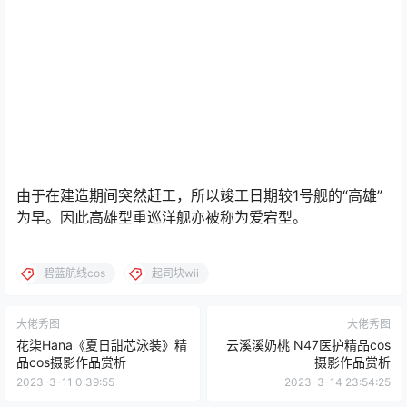
由于在建造期间突然赶工，所以竣工日期较1号舰的“高雄”
为早。因此高雄型重巡洋舰亦被称为爱宕型。
碧蓝航线cos
起司块wii
大佬秀图
大佬秀图
花柒Hana《夏日甜芯泳装》精
云溪溪奶桃 N47医护精品cos
品cos摄影作品赏析
摄影作品赏析
2023-3-11 0:39:55
2023-3-14 23:54:25