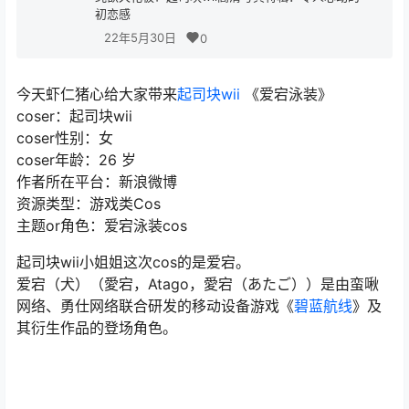
初恋感
22年5月30日
0
今天虾仁猪心给大家带来
起司块wii
《爱宕泳装》
coser：起司块wii
coser性别：女
coser年龄：26 岁
作者所在平台：新浪微博
资源类型：游戏类Cos
主题or角色：爱宕泳装cos
起司块wii小姐姐这次cos的是爱宕。
爱宕（犬）（愛宕，Atago，愛宕（あたご））是由蛮啾
网络、勇仕网络联合研发的移动设备游戏《
碧蓝航线
》及
其衍生作品的登场角色。