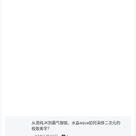
从清纯JK到霸气御姐，水淼aqua如何演绎二次元的
极致美学？