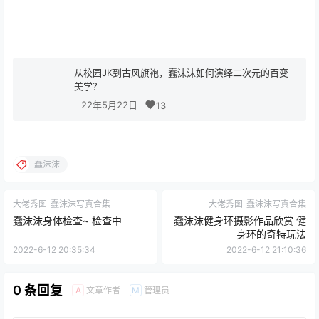
从校园JK到古风旗袍，蠢沫沫如何演绎二次元的百变
美学？
22年5月22日
13
蠢沫沫
大佬秀图
蠢沫沫写真合集
大佬秀图
蠢沫沫写真合集
蠢沫沫身体检查~ 检查中
蠢沫沫健身环摄影作品欣赏 健
身环的奇特玩法
2022-6-12 20:35:34
2022-6-12 21:10:36
0 条回复
文章作者
管理员
A
M