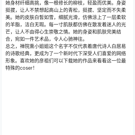
她身材纤细高挑，像一根修长的柳枝，轻盈而优美。身姿
挺拔，让人不禁想起高山上的青松，挺拔、坚定而不失柔
美。她的皮肤白皙如雪，细腻光滑，仿佛涂上了一层柔软
的羊脂，洁白无瑕。每一寸肌肤都仿佛在散发着迷人的光
芒，让人不由得心生崇敬之情。她的身姿和肌肤完美结
合，宛如一件艺术品，令人心驰神往。
总之，禅院熏小姐姐这个名字不仅代表着唐代诗人白居易
的诗歌经典，更成为了一个新时代下深受人们喜爱的网络
形象。喜欢她的彦祖们可以下载她的作品来看看这一位最
特殊的coser！