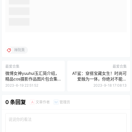
禅院熏
最爱合集
最爱合集
微博女神yuuhui玉汇简介绍，
AT鲨：穿搭宝藏女生！时尚可
精品cos摄影作品图片包合集
爱融为一体，你绝对不能错
赏析
过！
2023-6-19 22:51:52
2023-9-18 17:08:13
0 条回复
文章作者
管理员
A
M