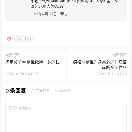
小仓千代w(XiaoCang)个人资料与Cosplay图鉴：从
清纯JK到人气Coser
22年4月30日
5
小仓千代w
最新资讯
最新资讯
抱走莫子aa是谁微博，多少钱
疯猫ss是谁？身高多少？疯猫
ss的全部作品
2022-4-28 23:43:01
2022-5-1 2:41:42
0 条回复
文章作者
管理员
A
M