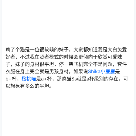
疯了个猫是一位很软萌的妹子，大家都知道我是大白兔爱
好者，不过我在贤者模式的时候会更倾向于欣赏可爱妹
子，妹子的身材很平坦，停一架飞机完全不是问题，套件
衣服在身上完全就是男孩身材，如果说
Shika小鹿鹿
是
b+杯，
桜桃喵
是a+杯，那疯猫Ss就是a杯级别的存在，可
以想象有多么的平坦。