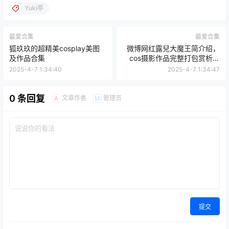
Yuki亭
最爱合集
最爱合集
狐玖玖的超精美cosplay美图
微博网红露兒大魔王简介绍，
及作品合集
cos摄影作品完整打包赏析分
享
2025-4-7 1:34:40
2025-4-7 1:34:47
0 条回复
文章作者
管理员
A
M
提交