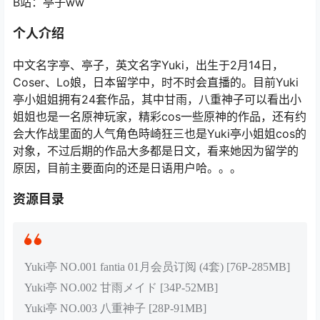
B站：亭子ww
个人介绍
中文名字亭、亭子，英文名字Yuki，出生于2月14日，
Coser、Lo娘，日本留学中，时不时会直播的。目前Yuki
亭小姐姐拥有24套作品，其中甘雨，八重神子可以看出小
姐姐也是一名原神玩家，精彩cos一些原神的作品，还有约
会大作战里面的人气角色時崎狂三也是Yuki亭小姐姐cos的
对象，不过后期的作品大多都是日文，看来她因为留学的
原因，目前主要面向的还是日语用户哈。。。
资源目录
Yuki亭 NO.001 fantia 01月会员订阅 (4套) [76P-285MB]
Yuki亭 NO.002 甘雨メイド [34P-52MB]
Yuki亭 NO.003 八重神子 [28P-91MB]