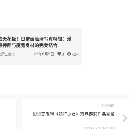
欲天花板！日奈娇高清写真特辑：漫
级神颜与魔鬼身材的完美结合
虾仁猪心
22年6月5日
3
7.2k
大佬秀图
柒柒要乖哦《骑行少女》精品摄影作品赏析
2023-1-21 2:09:53