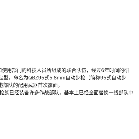
和使用部门的科技人员所组成的联合队伍，经过6年时间的研
型，命名为QBZ95式5.8mm自动步枪（简称95式自动步
驻港部队的配用武器首次露面。
班用枪族已经装备许多作战部队，基本上已经全面替换一线部队中