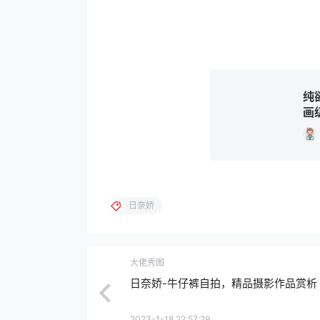
纯
画
日奈娇
大佬秀图
日奈娇-牛仔裤自拍，精品摄影作品赏析
2023-1-18 22:57:29