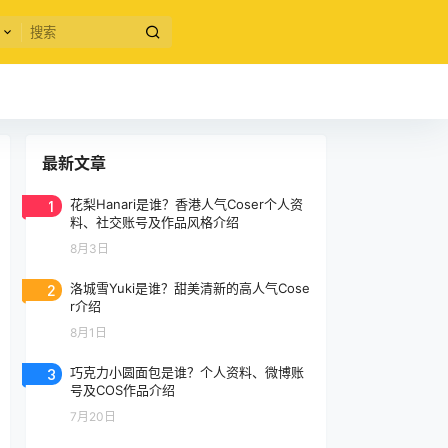
最新文章
1
花梨Hanari是谁？香港人气Coser个人资
料、社交账号及作品风格介绍
8月3日
2
洛城雪Yuki是谁？甜美清新的高人气Cose
r介绍
8月1日
3
巧克力小圆面包是谁？个人资料、微博账
号及COS作品介绍
7月20日