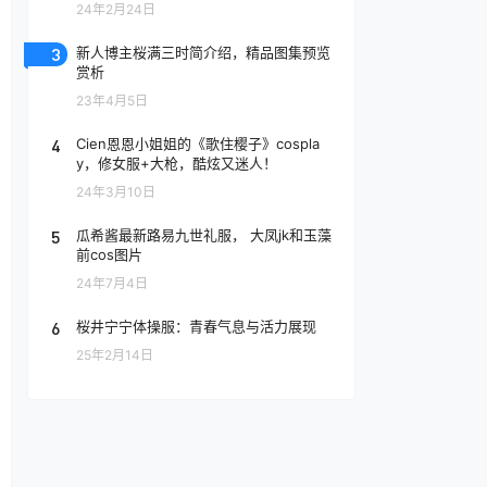
24年2月24日
3
新人博主桜满三时简介绍，精品图集预览
赏析
23年4月5日
4
Cien恩恩小姐姐的《歌住樱子》cospla
y，修女服+大枪，酷炫又迷人！
24年3月10日
5
瓜希酱最新路易九世礼服， 大凤jk和玉藻
前cos图片
24年7月4日
6
桜井宁宁体操服：青春气息与活力展现
25年2月14日