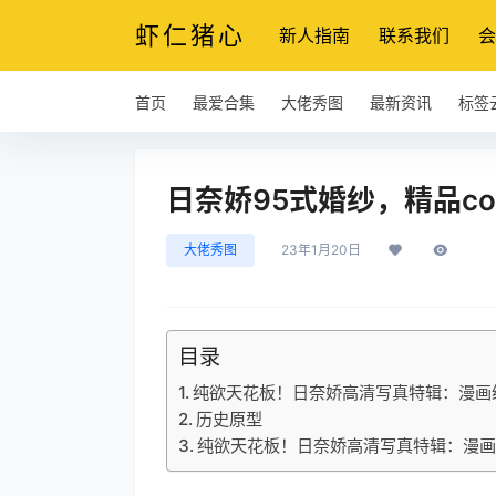
虾仁猪心
新人指南
联系我们
会
首页
最爱合集
大佬秀图
最新资讯
标签
日奈娇95式婚纱，精品c
大佬秀图
23年1月20日
目录
纯欲天花板！日奈娇高清写真特辑：漫画
历史原型
纯欲天花板！日奈娇高清写真特辑：漫