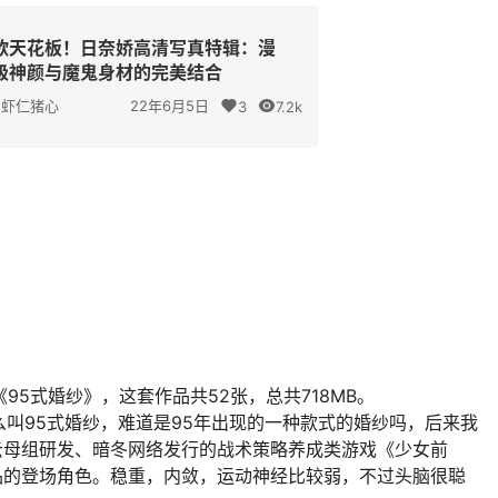
欲天花板！日奈娇高清写真特辑：漫
级神颜与魔鬼身材的完美结合
虾仁猪心
22年6月5日
3
7.2k
《95式婚纱》，这套作品共52张，总共718MB。
叫95式婚纱，难道是95年出现的一种款式的婚纱吗，后来我
由云母组研发、暗冬网络发行的战术策略养成类游戏《少女前
及其衍生作品的登场角色。稳重，内敛，运动神经比较弱，不过头脑很聪