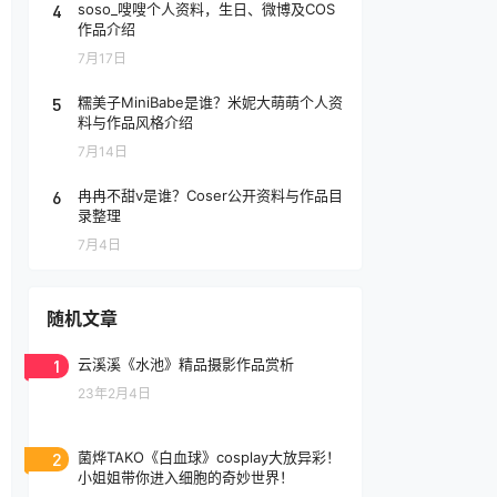
4
soso_嗖嗖个人资料，生日、微博及COS
作品介绍
7月17日
5
糯美子MiniBabe是谁？米妮大萌萌个人资
料与作品风格介绍
7月14日
6
冉冉不甜v是谁？Coser公开资料与作品目
录整理
7月4日
随机文章
1
云溪溪《水池》精品摄影作品赏析
23年2月4日
2
菌烨TAKO《白血球》cosplay大放异彩！
小姐姐带你进入细胞的奇妙世界！