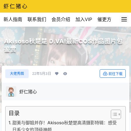
虾仁猪心
新人指南
联系我们
会员介绍
加入VIP
催更方式
Akisoso秋楚楚 D.VA!最新COS作品图片包
鉴赏
大佬秀图
22年5月3日
前往下载
虾仁猪心
目录
甜美与御姐并存！Akisoso秋楚楚高清摄影特辑：感受
日系少女的顶级神颜