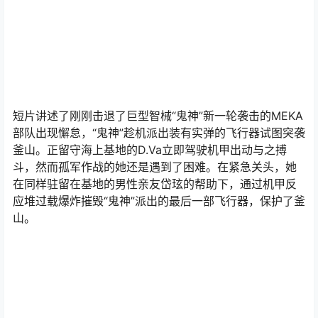
短片讲述了刚刚击退了巨型智械“鬼神”新一轮袭击的MEKA
部队出现懈怠，“鬼神”趁机派出装有实弹的飞行器试图突袭
釜山。正留守海上基地的D.Va立即驾驶机甲出动与之搏
斗，然而孤军作战的她还是遇到了困难。在紧急关头，她
在同样驻留在基地的男性亲友岱玹的帮助下，通过机甲反
应堆过载爆炸摧毁“鬼神”派出的最后一部飞行器，保护了釜
山。