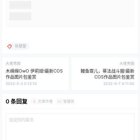
秋楚楚
大佬秀图
大佬秀图
木绵绵OwO 伊莉娅!最新COS
鳗鱼霏儿，蒂法战斗服!最新
作品图片包鉴赏
COS作品图片包鉴赏
2022-5-3 0:12:10
2022-5-7 4:11:50
0 条回复
文章作者
管理员
A
M