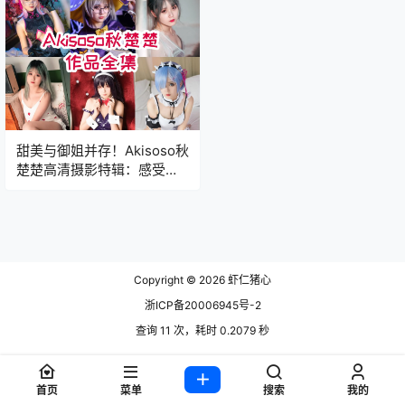
甜美与御姐并存！Akisoso秋
楚楚高清摄影特辑：感受日
系少女的顶级神颜
Copyright © 2026
虾仁猪心
浙ICP备20006945号-2
查询 11 次，耗时 0.2079 秒
首页
菜单
搜索
我的