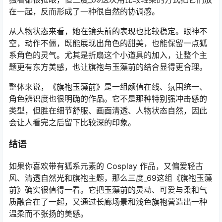
在一起，反而形成了一种很自然的协调感。
从人物状态来看，她在镜头前的表现也比较稳定。眼神不
空，动作不僵，既能展现出角色的甜美，也能保留一点狐
系角色的灵气。尤其是折扇这个小道具的加入，让整个主
题更有东方美感，也让旗袍与玉藻前的结合显得更合理。
整体来说，《旗袍玉藻前》是一组颜值在线、氛围统一、
角色辨识度也很明确的作品。它不是那种特别强冲击感的
类型，但胜在细节舒服、画面清透、人物状态自然，因此
会让人看完之后留下比较深的印象。
结语
如果你喜欢带有狐系元素的 Cosplay 作品，又偏爱轻古
风、清透自然光和旗袍主题，那么三度_69这组《旗袍玉藻
前》确实很值得一看。它把玉藻前的灵动、可爱与柔和气
质融合在了一起，又通过长廊场景和浅色旗袍营造出一种
温柔而不张扬的美感。