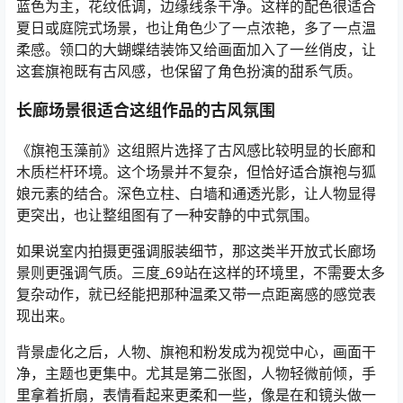
蓝色为主，花纹低调，边缘线条干净。这样的配色很适合
夏日或庭院式场景，也让角色少了一点浓艳，多了一点温
柔感。领口的大蝴蝶结装饰又给画面加入了一丝俏皮，让
这套旗袍既有古风感，也保留了角色扮演的甜系气质。
长廊场景很适合这组作品的古风氛围
《旗袍玉藻前》这组照片选择了古风感比较明显的长廊和
木质栏杆环境。这个场景并不复杂，但恰好适合旗袍与狐
娘元素的结合。深色立柱、白墙和通透光影，让人物显得
更突出，也让整组图有了一种安静的中式氛围。
如果说室内拍摄更强调服装细节，那这类半开放式长廊场
景则更强调气质。三度_69站在这样的环境里，不需要太多
复杂动作，就已经能把那种温柔又带一点距离感的感觉表
现出来。
背景虚化之后，人物、旗袍和粉发成为视觉中心，画面干
净，主题也更集中。尤其是第二张图，人物轻微前倾，手
里拿着折扇，表情看起来更柔和一些，像是在和镜头做一