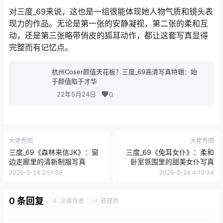
对三度_69来说，这也是一组很能体现她人物气质和镜头表
现力的作品。无论是第一张的安静凝视，第二张的柔和互
动，还是第三张略带俏皮的狐耳动作，都让这套写真显得
完整而有记忆点。
杭州Coser颜值天花板？三度_69高清写真特辑：始
于颜值陷于才华
22年5月24日
0
大佬秀图
大佬秀图
三度_69《森林来信JK》：窗
三度_69《兔耳女仆》：柔和
边走廊里的清新制服写真
卧室氛围里的甜美女仆写真
2026-5-24 2:51:39
2026-5-24 4:13:34
0 条回复
文章作者
管理员
A
M