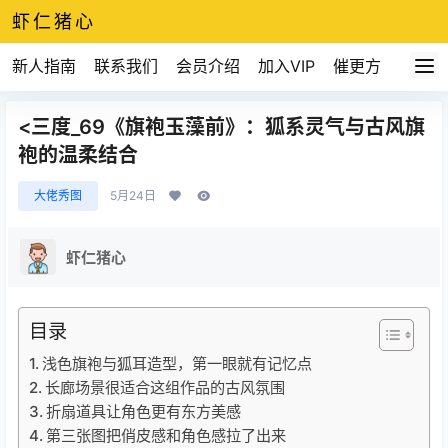
虾仁猪心
新人指南
联系我们
会员介绍
加入VIP
催更方式
<三度_69《旗袍玉藻前》：狐系灵气与古风旗
袍的温柔结合
大佬秀图
5月24日
虾仁猪心
目录
浅色旗袍与狐耳造型，第一眼就有记忆点
长廊场景很适合这组作品的古风氛围
折扇道具让角色更有东方美感
第三张图把俏皮感和角色感拉了出来