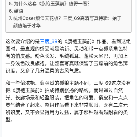
为什么这套《旗袍玉藻前》值得一看？
结语
杭州Coser颜值天花板？三度_69高清写真特辑：始于
颜值陷于才华
这次要介绍的是
三度_69
的《旗袍玉藻前》作品。看到这组
图时，最直观的感受就是清新、灵动和带一点狐系角色特
有的俏皮感。粉色长发、毛绒狐耳、蓬松大尾巴，再加上
一身浅色改良旗袍，让整套写真既保留了玉藻前的角色辨
识度，又多了几分温柔的古风气质。
和一些偏浓艳、偏强烈的狐娘主题不同，三度_69这次没有
把《旗袍玉藻前》拍成特别张扬的路线，而是通过自然
光、长廊场景和轻盈服装，把角色的可爱、俏皮和一点点
灵气结合了起来。整组作品看下来非常顺眼，既有二次元
辨识度，又不会显得用力过猛，属于那种越看越耐看的类
型。