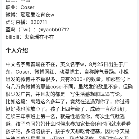
职业：Coser
微博：瑶瑶爱吃宵夜w
虎牙直播：820711
蓝鸟（Twi）：@yaobb0712
bilibili：鬼畜瑶在不在
个人介绍
中文名字鬼畜瑶在不在，英文名字w，8月25日出生于广
东，Coser、微博网红、动漫博主，自称脾气暴躁。小姐
姐发的微博并不算很多，只有2000+的数量，和那些号上
有几万条微博的那些coser不同，虽然发的数量不多，但确
很少发广告，并且发的都是一写生活感想和逗逼言论。
比如这段：离婚这么多年了，竟然在这遇到你了，你过得
挺好我也就放心了。孩子上四年级了，成绩一直都很好，
连续三年拿班上第一名，就是性格像你，每次生气就逃
避，孩子总问妈妈什么时候来参加家长会!有时间就来看看
孩子吧，多陪陪孩子，孩子今天想吃肯德基，因为今天是
肯德基疯狂星期四，v我80，我请孩子吃，别问为什么我