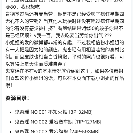
要80，我也想吃
肯德基过后还有麦当劳：你是不是已经受够了疯狂星期四
无孔不入的营销？当其他人玩梗时还没有吃过疯狂星期四
的你有没有感觉被排挤？看到结尾是v我50的段子你是不
是已经厌烦？v我一百，我去吃麦当劳给你出气 ???
小姐姐的发的微博都非常的有趣，不过我相信粉小姐姐的
有一大把是因为她的颜值，鬼畜瑶有用相当哇撒的身材比
例。而且皮肤也相当白皙粉嫩，平时的照片也很好看，可
以算得上是天生丽质难自弃了
鬼畜瑶在不在w的基本情况就介绍到这里，如果各位彦祖
们喜欢这位小姐姐的话，可以在本页面下载小姐姐的作品
哦！
资源目录：
鬼畜瑶 NO.001 不知火舞 [8P-32MB]
鬼畜瑶 NO.002 爱宕赛车娘 [11P-127MB]
鬼畜瑶 NO.003 爱宕旗袍 [24P-593MB]