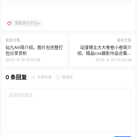
鬼畜瑶在不在w
最爱合集
最爱合集
仙九Airi简介绍，图片包完整打
动漫博主大大卷卷小卷简介
包分享赏析
绍，精品cos摄影作品合集赏
析
2023-4-15 15:16:39
2023-4-22 23:33:28
0 条回复
文章作者
管理员
A
M