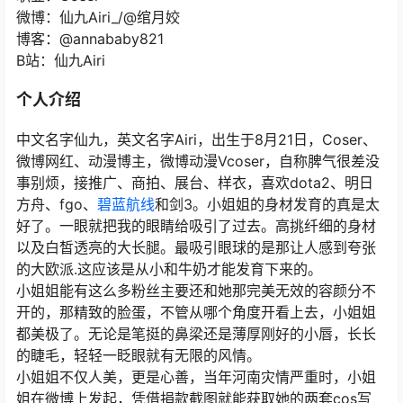
微博：仙九Airi_/@绾月姣
博客：@annababy821
B站：仙九Airi
个人介绍
中文名字仙九，英文名字Airi，出生于8月21日，Coser、
微博网红、动漫博主，微博动漫Vcoser，自称脾气很差没
事别烦，接推广、商拍、展台、样衣，喜欢dota2、明日
方舟、fgo、
碧蓝航线
和剑3。小姐姐的身材发育的真是太
好了。一眼就把我的眼睛给吸引了过去。高挑纤细的身材
以及白皙透亮的大长腿。最吸引眼球的是那让人感到夸张
的大欧派.这应该是从小和牛奶才能发育下来的。
小姐姐能有这么多粉丝主要还和她那完美无效的容颜分不
开的，那精致的脸蛋，不管从哪个角度开看上去，小姐姐
都美极了。无论是笔挺的鼻梁还是薄厚刚好的小唇，长长
的睫毛，轻轻一眨眼就有无限的风情。
小姐姐不仅人美，更是心善，当年河南灾情严重时，小姐
姐在微博上发起，凭借捐款截图就能获取她的两套cos写