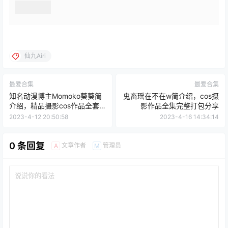
仙九Airi
最爱合集
最爱合集
知名动漫博主Momoko葵葵简
鬼畜瑶在不在w简介绍，cos摄
介绍，精品摄影cos作品全套
影作品全集完整打包分享
赏析
2023-4-12 20:50:58
2023-4-16 14:34:14
0 条回复
文章作者
管理员
A
M