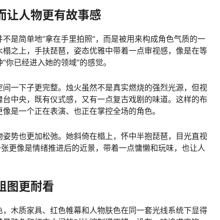
而让人物更有故事感
不是简单地“拿在手里拍照”，而是被用来构成角色气质的一
木榻之上，手扶琵琶，姿态优雅中带着一点审视感，像是在等
“你已经进入她的领域”的感觉。
空间一下子更完整。烛火虽然不是真实燃烧的强烈光源，但视
舞台中央，既有仪式感，又有一点复古戏剧的味道。这样的布
更像是一个正在表演、也正在掌控全场的角色。
物姿势也更加松弛。她斜倚在榻上，怀中半抱琵琶，目光直视
一张更像是情绪推进后的近景，带着一点慵懒和玩味，也让人
组图更耐看
色，木质家具、红色帷幕和人物肤色在同一套光线系统下显得