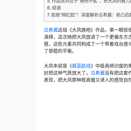
作品亮点在于“艳而不乱”，把大凤的魅力
结语
拒绝“网红脸”！深度解析瓜希酱：前凸
瓜希酱
这组《大凤旗袍》作品，第一眼就
演绎，这次她把大凤放进了一个更偏东方
琶，这些元素共同构成了一个带着戏台感
了很稳的平衡。
大凤本就是《
碧蓝航线
》中极具辨识度的
好把这种气质放大了。
瓜希酱
没有把这套
表现，把大凤那种既高傲又诱人的感觉自