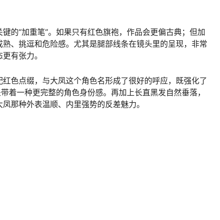
键的“加重笔”。如果只有红色旗袍，作品会更偏古典；但加
成熟、挑逗和危险感。尤其是腿部线条在镜头里的呈现，非常
态更有张力。
配红色点缀，与大凤这个角色名形成了很好的呼应，既强化了
是带着一种更完整的角色身份感。再加上长直黑发自然垂落，
大凤那种外表温顺、内里强势的反差魅力。