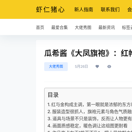
虾仁猪心
新人指南
联系我们
会
首页
最爱合集
大佬秀图
最新资讯
标签
瓜希酱《大凤旗袍》：红
大佬秀图
5月26日
目录
红与金构成主调，第一眼就是浓郁的东方
服装造型很抓人，旗袍元素与角色气质融
道具与场景不只是装饰，反而让人物更
画面质感稳定，暖色调让这组图更耐看