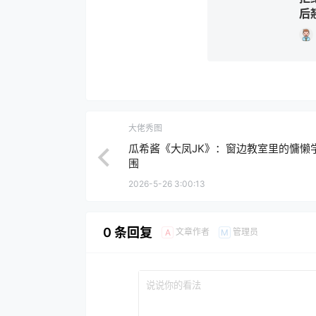
后
大佬秀图
瓜希酱《大凤JK》：窗边教室里的慵懒
围
2026-5-26 3:00:13
0 条回复
文章作者
管理员
A
M