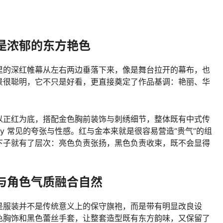
是浓郁的东方艳色
里的深红帷幕从左右两边垂落下来，像是舞台拉开的幕布，也
景很聪明，它不只是好看，更直接奠定了作品基调：艳丽、华
。
以正红为底，搭配金色胸前装饰与刺绣细节，整体既有中式传
lay 常见的夸张与性感。红与金本来就是很容易营造“贵气”的组
下子就有了层次：亮色负责张扬，黑色负责收束，既不会显得
与角色气质融合自然
是服装并不是传统意义上的保守旗袍，而是带有明显改良设
色胸饰和黑色蕾丝手套，让整套造型既有东方韵味，又保留了