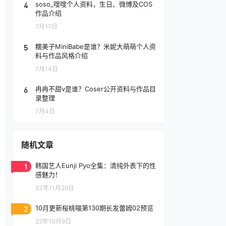
4
soso_嗖嗖个人资料，生日、微博及COS
作品介绍
7月17日
5
糯美子MiniBabe是谁？米妮大萌萌个人资
料与作品风格介绍
7月14日
6
冉冉不甜v是谁？Coser公开资料与作品目
录整理
7月4日
随机文章
1
韩国艺人Eunji Pyo全集：清纯外表下的性
感魅力！
23年11月29日
2
10月更新桜桃喵第130期长发蕾姆02预览
22年10月9日