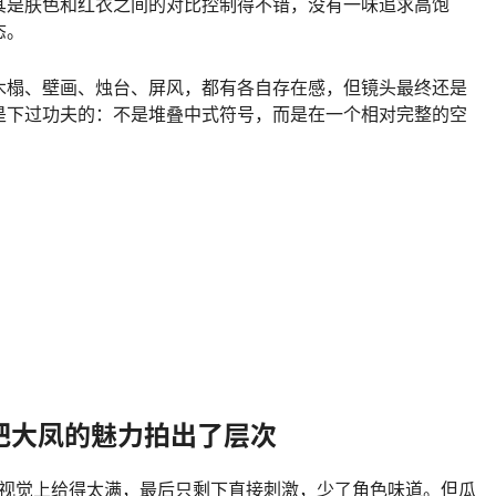
其是肤色和红衣之间的对比控制得不错，没有一味追求高饱
态。
木榻、壁画、烛台、屏风，都有各自存在感，但镜头最终还是
是下过功夫的：不是堆叠中式符号，而是在一个相对完整的空
把大凤的魅力拍出了层次
容易在视觉上给得太满，最后只剩下直接刺激，少了角色味道。但瓜