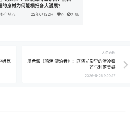
翘的身材为何能横扫各大漫展？
虾仁猪心
22年6月22日
0
2.5k
大佬秀图
学姐氛
瓜希酱《鸣潮 漂泊者》：庭院光影里的清冷锋
芒与利落美感
2026-5-26 9:20:17