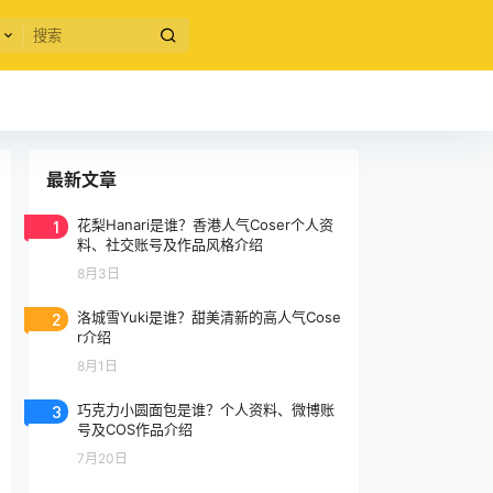
最新文章
1
花梨Hanari是谁？香港人气Coser个人资
料、社交账号及作品风格介绍
8月3日
2
洛城雪Yuki是谁？甜美清新的高人气Cose
r介绍
8月1日
3
巧克力小圆面包是谁？个人资料、微博账
号及COS作品介绍
7月20日