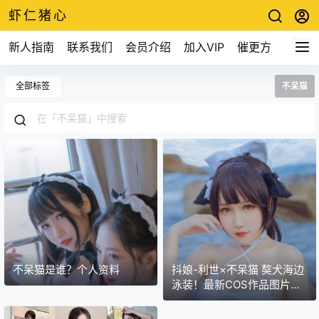
虾仁猪心
新人指南
联系我们
会员介绍
加入VIP
催更方式
全部标签
不呆猫
不呆猫是谁？个人资料
抖娘-利世×不呆猫 獒犬海边
泳装！最新COS作品图片包
鉴赏