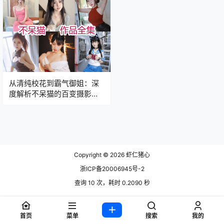
从清纯校花到霸气御姐：深
度解析不呆猫的百变摄影风
格
Copyright © 2026
虾仁猪心
浙ICP备20006945号-2
查询 10 次，耗时 0.2090 秒
首页
菜单
搜索
我的