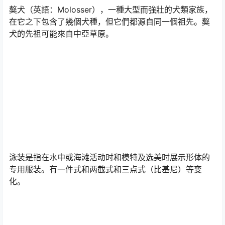
獒犬（英語：Molosser），一種大型而強壯的犬類家族，
在它之下包含了幾個犬種，但它們都源自同一個祖先。獒
犬的先祖可能來自中亞草原。
泳装是指在水中或海滩活动时和模特及选美时展示形体的
专用服装。有一件式和两截式和三点式（比基尼）等变
化。