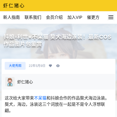
虾仁猪心
新人指南
联系我们
会员介绍
加入VIP
催更方式
抖娘-利世×不呆猫 獒犬海边泳装！最新COS
作品图片包鉴赏
大佬秀图
22年5月9日
虾仁猪心
这次给大家带来
不呆猫
和抖娘合作的作品獒犬海边泳装。
獒犬，海边，泳装这三个词放在一起是不是令人浮想联
翩。