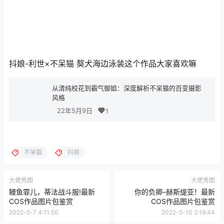
抖娘-利世×不呆猫 獒犬海边泳装这个作品大家喜欢嘛
从清纯校花到霸气御姐：深度解析不呆猫的百变摄影
风格
22年5月9日
1
不呆猫
抖娘
大佬秀图
大佬秀图
鳗鱼霏儿，蒂法战斗服!最新
你的负卿–赫斯缇亚！最新
COS作品图片包鉴赏
COS作品图片包鉴赏
2022-5-7 4:11:50
2022-5-10 2:19:44