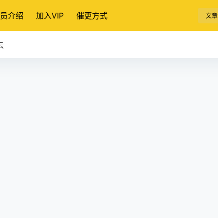
员介绍
加入VIP
催更方式
文章
云