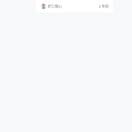
微博网红和动漫博主。她的生日是1998年6
虾仁猪心
2 年前
月16日，所以她是双子座的哦！ 鹿子小姐
姐可是个特别有个性的人呢！虽然她四肢不
发达，但是她头脑简单而纯真，总是带给大
家欢乐和正能量。她是一个不约不忙的女孩
子，有着自己的男友哦！她超爱COSPLA
Y，每次…