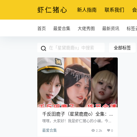
虾仁猪心
新人指南
联系我们
会
首页
最爱合集
大佬秀图
最新资讯
标签
全部标签
千反田鹿子（星黛鹿鹿o）全集：
COSPLAY界的可爱小太阳！
嘿嘿，大家好！我是虾仁猪心的小编，今天
要给大家介绍一位超可爱的小姐姐，她就是
最爱合集
2.2k
0
千反田鹿子！也可以叫她星黛鹿鹿哦！鹿子
小姐姐是一位中国出生的Coser，同时也是