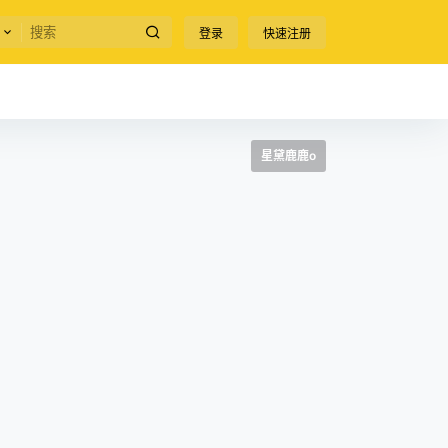
登录
快速注册
星黛鹿鹿o