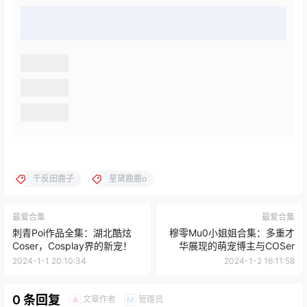
千反田鹿子
星黛鹿鹿o
最爱合集
最爱合集
刺青Poi作品全集：湖北酷炫
穆零Mu0小姐姐合集：多重才
Coser，Cosplay界的新宠！
华展现的萌宠博主与COSer
2024-1-1 20:10:34
2024-1-2 16:11:58
0 条回复
文章作者
管理员
A
M