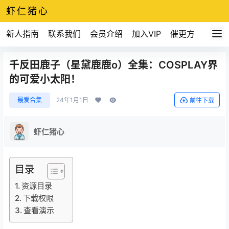
虾仁猪心
新人指南
联系我们
会员介绍
加入VIP
催更方式
千反田鹿子（星黛鹿鹿o）全集：COSPLAY界
的可爱小太阳！
最爱合集
24年1月1日
前往下载
虾仁猪心
目录
资源目录
下载权限
查看演示