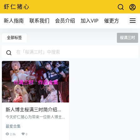
虾仁猪心
新人指南
联系我们
会员介绍
加入VIP
催更方式
全部标签
桜满三时
新人博主桜满三时简介绍，
精品图集预览赏析
今天虾仁猪心为带来一位新人博主
桜满三时，目前在微博上只有几百
最爱合集
个粉丝，但是我已经通过她的作品
注意到她了 个人资料 名字：桜满三
2.8k
0
时 出生：中国 职业：Coser 微