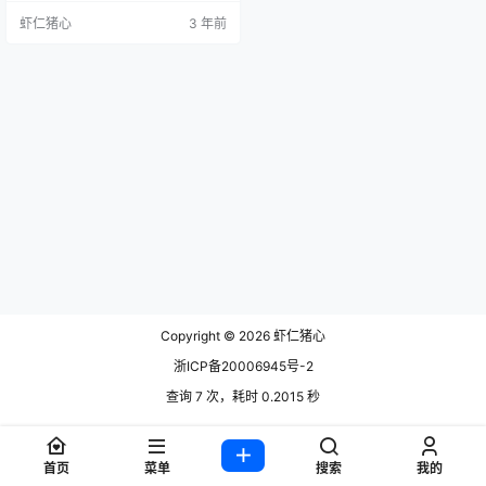
博：-桜满三时-/@三时盛开的桜之
虾仁猪心
3 年前
花 蓝鸟（Twi）：AraneaSakura 个
人介绍 中文名字桜满三时，广东
人，Coser，喜欢碧蓝航线、明日方
舟、原神三坑，pc&主机党，日厂游
戏yyds。下一个小目标，五万粉。
桜满三时Clai…
Copyright © 2026
虾仁猪心
浙ICP备20006945号-2
查询 7 次，耗时 0.2015 秒
首页
菜单
搜索
我的