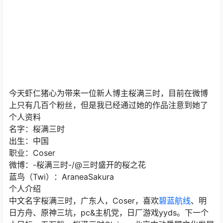
今天虾仁猪心为带来一位新人博主桜满三时，目前在微博
上只有几百个粉丝，但是我已经通过她的作品注意到她了
个人资料
名字：桜满三时
出生：中国
职业：Coser
微博：-桜满三时-/@三时盛开的桜之花
蓝鸟（Twi）：AraneaSakura
个人介绍
中文名字桜满三时，广东人，Coser，喜欢
碧蓝航线
、明
日方舟、原神三坑，pc&主机党，日厂游戏yyds。下一个