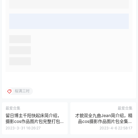
桜满三时
最爱合集
最爱合集
留日博主千阳快起床简介绍，
才貌双全九曲Jean简介绍，精
摄影cos作品图片包完整打包
品cos摄影作品图片包全集赏
分享
析
2023-3-31 16:26:27
2023-4-6 22:58:17