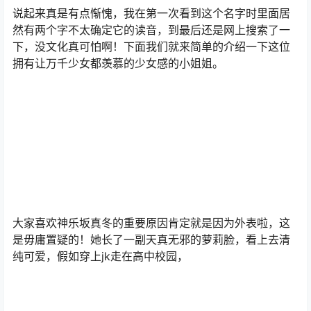
说起来真是有点惭愧，我在第一次看到这个名字时里面居
然有两个字不太确定它的读音，到最后还是网上搜索了一
下，没文化真可怕啊！下面我们就来简单的介绍一下这位
拥有让万千少女都羡慕的少女感的小姐姐。
大家喜欢神乐坂真冬的重要原因肯定就是因为外表啦，这
是毋庸置疑的！她长了一副天真无邪的萝莉脸，看上去清
纯可爱，假如穿上jk走在高中校园，