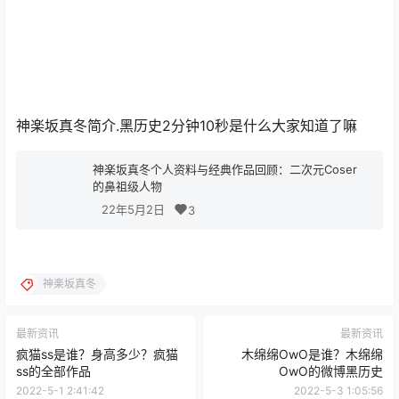
神楽坂真冬简介.黑历史2分钟10秒是什么大家知道了嘛
神楽坂真冬个人资料与经典作品回顾：二次元Coser
的鼻祖级人物
22年5月2日
3
神楽坂真冬
最新资讯
最新资讯
疯猫ss是谁？身高多少？疯猫
木绵绵OwO是谁？木绵绵
ss的全部作品
OwO的微博黑历史
2022-5-1 2:41:42
2022-5-3 1:05:56